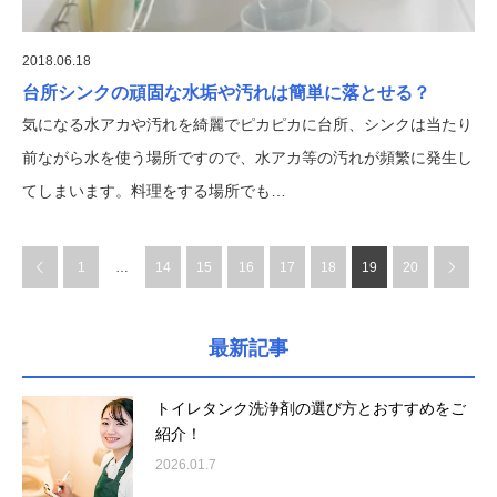
2018.06.18
台所シンクの頑固な水垢や汚れは簡単に落とせる？
気になる水アカや汚れを綺麗でピカピカに台所、シンクは当たり
前ながら水を使う場所ですので、水アカ等の汚れが頻繁に発生し
てしまいます。料理をする場所でも…
1
…
14
15
16
17
18
19
20
最新記事
トイレタンク洗浄剤の選び方とおすすめをご
紹介！
2026.01.7