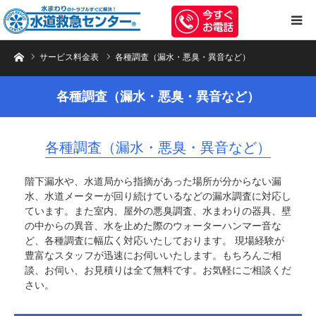
トイレのつまり・水漏れ等、水まわりのトラブルは水道救急センターへお任
サービス料金表
各種調査（漏水・悪臭・異音など）
各種調査（漏水・悪臭・異音など）
各種調査（漏水・悪臭・異音など）
階下漏水や、水道局から指摘があった場所が分からない漏
水、水道メーターが回り続けているなどの漏水調査に対応し
ています。また室内、屋外の悪臭調査、水まわりの器具、壁
の中からの異音、水を止めた際のウォーターハンマー音な
ど、各種調査に幅広く対応いたしております。 現場経験が
豊富なスタッフが迅速にお伺いいたします。もちろんご相
談、お伺い、お見積りは全て無料です。お気軽にご相談くだ
さい。