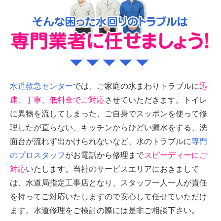
水道救急センター
では、ご家庭の水まわりトラブルに
迅
速、丁寧、低料金でご対応
させていただきます。トイレ
に異物を流してしまった、ご自身でスッポンを使って修
理したが直らない、キッチンからひどい漏水をする、洗
面台が流れず出かけられないなど、水のトラブルに
専門
のプロスタッフ
がお電話から修理まで
スピーディーにご
対応
いたします。当社のサービスエリアにおきまして
は、水道局指定工事店となり、スタッフ一人一人が責任
を持ってご対応いたしますので安心して任せていただけ
ます。水道修理をご検討の際には是非ご相談下さい。