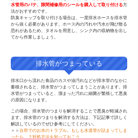
水管用のパテ、隙間補修用のシールを購入して取り付ける
方
法がおすすめです。
防臭キャップを取り付ける場合は、一度排水ホースを排水管
から抜く必要があります。ホース内の汚れや汚水が飛び散る
恐れがあるため、タオルを用意し、シンク内の収納物を出し
てから作業しましょう。
排水管がつまっている
排水口から流れた食品のカスや油汚れなどが排水管のなかに
蓄積されると、排水管がつまってしまうことがあります。排
水管がつまっていると、溜まった汚れに細菌が繁殖して悪臭
の原因になります。
この場合、排水管のつまりを解消することで悪臭が軽減され
ます。排水管のつまりを解消する方法は、下記記事で詳しく
解説しているのでぜひ参考にしてください。
＞＞
台所でのお水のトラブル。もしも水道管が詰まってしま
ったら…？対処方法を知っておこう