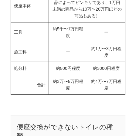
品によってピンキリであり、1万円
便座本体
未満の商品から10万〜20万円ほどの
商品もある）
約5千〜1万円程
工具
ー
度
約1万〜3万円程
施工料
ー
度
処分料
約500円程度
約3000円程度
約3万〜5万円程
約4万〜7万円程
合計
度
度
便座交換ができないトイレの種