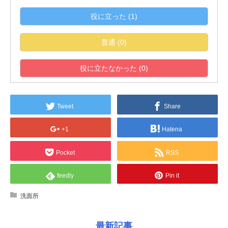
役に立った
(
1
)
普通
(
0
)
役に立たなかった
(
0
)
Tweet
Share
+1
Hatena
Pocket
RSS
feedly
Pin it
洗面所
最新記事