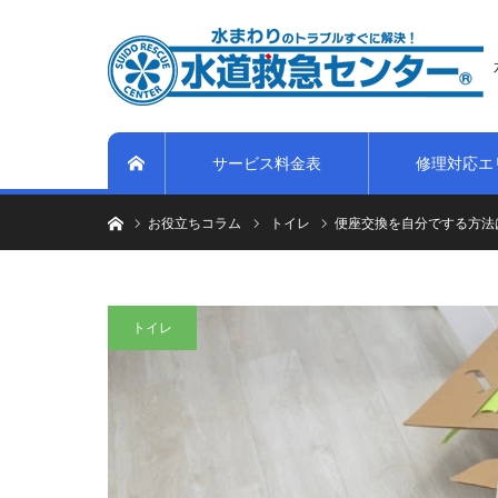
サービス料金表
修理対応エ
ホーム
トイレのつまり・水漏れ等、水まわりのトラブルは水道救急セ
お役立ちコラム
トイレ
便座交換を自分でする方法
トイレ